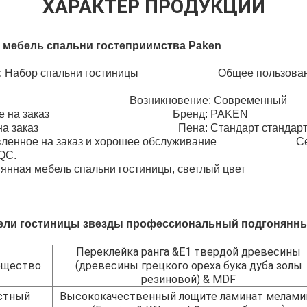
ХАРАКТЕР ПРОДУКЦИИ
 мебель спальни гостеприимства Paken
ьза: Набор спальни гостиницы Общее пользовани
стиницы Возникновение: Современный
товление на заказ Бренд: PAKEN
ление на заказ Пена: Стандарт стандарта
товленное на заказ и хорошее обслуживание Серт
QC.
янная мебель спальни гостиницы, светлый цвет
бели гостиницы звезды профессиональный подгонянн
Переклейка ранга &E1 твердой древесины
ещество
(древесины грецкого ореха бука дуба золы
резиновой) & MDF
стный
Высококачественный лощите ламинат мелами