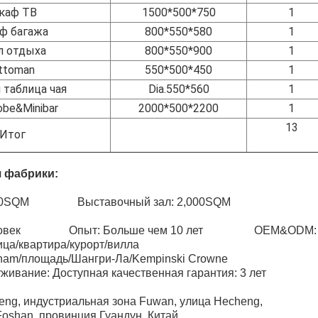
каф ТВ
1500*500*750
1
ф багажа
800*550*580
1
л отдыха
800*550*900
1
ttoman
550*500*450
1
 таблица чая
Dia.550*560
1
obe&Minibar
2000*500*2200
1
13
Итог
 фабрики:
 65,000SQM Выставочный зал: 2,000SQM Раб
7 человек Опыт: Больше чем 10 лет OEM&ODM: 
ица/квартира/курорт/вилла
dham/площадь/Шангри-Ла/Kempinski Crowne
ивание: Доступная качественная гарантия: 3 лет
ng, индустриальная зона Fuwan, улица Hecheng,
Foshan, провинция Гуандун, Китай