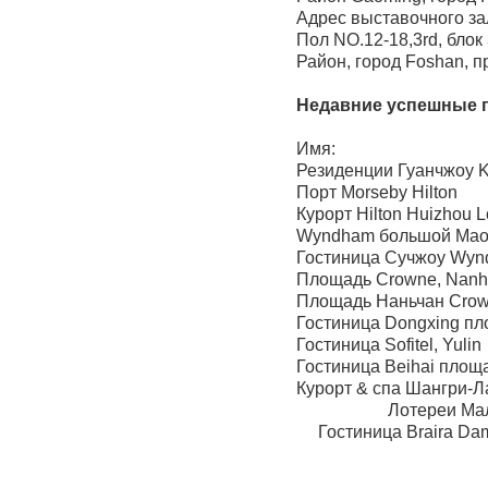
Адрес выставочного за
Пол NO.12-18,3rd, блок 
Район, город Foshan, п
Недавние успешные 
Имя: А
Резиденции Гуанчжоу 
Порт Morseby Hi
Курорт Hilton Huizh
Wyndham большой M
Гостиница Сучжоу
Площадь Crowne, 
Площадь Наньчан C
Гостиница Dongxing
Гостиница Sofitel
Гостиница Beihai п
Курорт & спа Шангри
Лотереи Мальдивы
Гостиница Braira