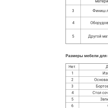
матери
3
Финиш л
4
Оборудов
5
Другой ма
Размеры мебели для 
Нет.
Д
1
Из
2
Основа
3
Борто
4
Стол со
5
Зап
6