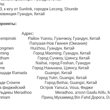
ла:
3, к югу от Sunlink, городок Lecong, Shunde
ровинция Гуандун, Китай
проекты:
дрес:
Kempinski Район Yuexiu, Гуанчжоу, Гуандун, Китай
lton Папуаая-Нов Гвинея (Океания)
ou Longmen Huizhou, Гуандун, Китай
aoming Город Maoming, Гуандун, Китай
 Wyndham Город Сучжоу, Цзянсу, Китай
Nanhai Naihai, город Foshan, Гуандун
rowne Город Наньчана, Цзянсу, Китай
 площади Ramada Guangxi, Китай
, Yulin Город Yulin, Guangxi, Китай
лощади Crowne Город Beihai, Guangxi, Китай
-Ла фиджийский Остров Yanuca, Voua, Фиджи
 Meradhoo Meradhoo, атолл Gaafu Alifu, М
 Dammam Принц Мухаммед Bin Fahd Дорога, D