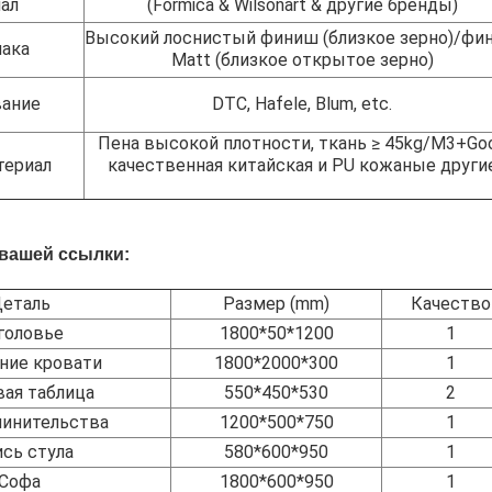
ал
(Formica & Wilsonart & другие бренды)
Высокий лоснистый финиш (близкое зерно)/фи
ака
Matt (близкое открытое зерно)
ание
DTC, Hafele, Blum, etc.
Пена высокой плотности, ткань ≥ 45kg/M3+Go
териал
качественная китайская и PU кожаные други
вашей ссылки:
еталь
Размер (mm)
Качество
головье
1800*50*1200
1
ние кровати
1800*2000*300
1
вая таблица
550*450*530
2
чинительства
1200*500*750
1
ись стула
580*600*950
1
Софа
1800*600*950
1