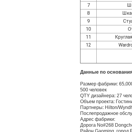
7
Ш
8
Шка
9
Сту
10
O
11
Круглая
12
Wardr
Данные по основания
Размер фабрики:
500 человек
QTY дизайнера: 2
Объем проекта: Гостин
Партнеры: Hilton/Wyn
Послепродажное обслуж
Адрес фабрики:
Дорога No#268 Dongche
Район Gaoming, город 