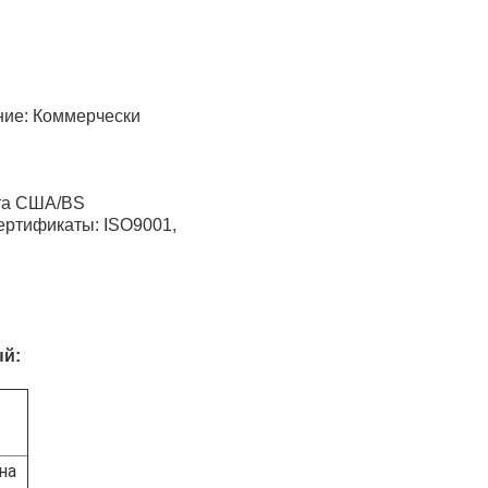
е: Коммерчески
 США/BS
ификаты: ISO9001,
ый:
на