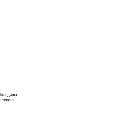
альдивы
ammam