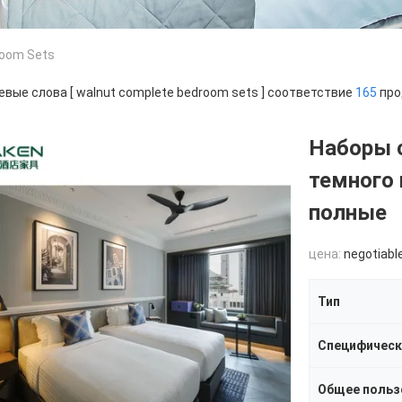
room Sets
вые слова [ walnut complete bedroom sets ] соответствие
165
про
Наборы с
темного
полные
цена:
negotiabl
Тип
Специфическ
Общее польз