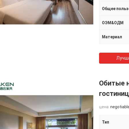
Общее польз
ОЭМ&ОДМ
Материал
Лучш
Обитые 
гостиниц
цена:
negotiabl
Тип