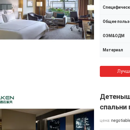
Специфическ
Общее польз
ОЭМ&ОДМ
Материал
Лучш
Детеныш
спальни
цена:
negotiabl