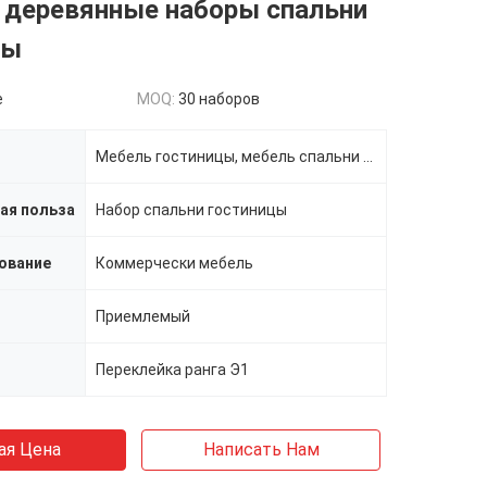
 деревянные наборы спальни
цы
e
MOQ:
30 наборов
Мебель гостиницы, мебель спальни гостиницы
ая польза
Набор спальни гостиницы
ование
Коммерчески мебель
Приемлемый
Переклейка ранга Э1
ая Цена
Написать Нам