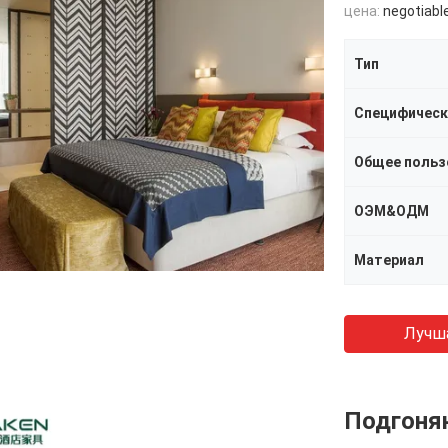
цена:
negotiabl
Тип
Специфическ
Общее польз
ОЭМ&ОДМ
Материал
Лучш
Подгоня