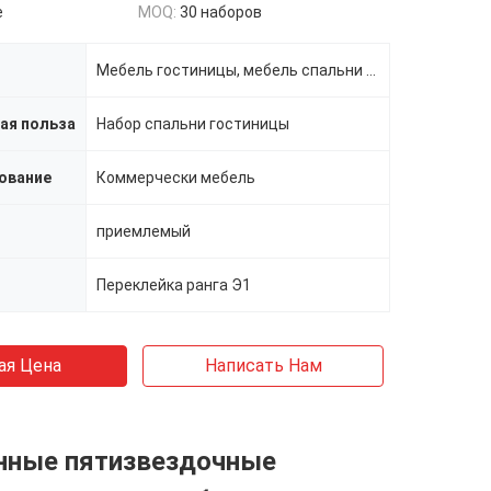
e
MOQ:
30 наборов
Мебель гостиницы, мебель спальни гостиницы
ая польза
Набор спальни гостиницы
ование
Коммерчески мебель
приемлемый
Переклейка ранга Э1
ая Цена
Написать Нам
нные пятизвездочные