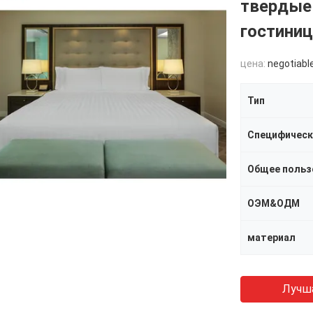
твердые
гостини
цена:
negotiabl
Тип
Специфическ
Общее польз
ОЭМ&ОДМ
материал
Лучш