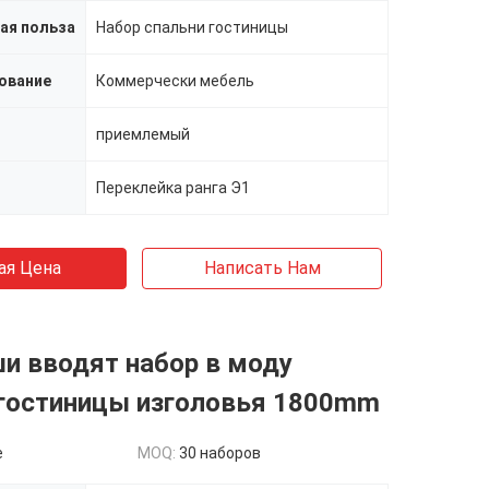
ая польза
Набор спальни гостиницы
ование
Коммерчески мебель
приемлемый
Переклейка ранга Э1
ая Цена
Написать Нам
и вводят набор в моду
 гостиницы изголовья 1800mm
e
MOQ:
30 наборов