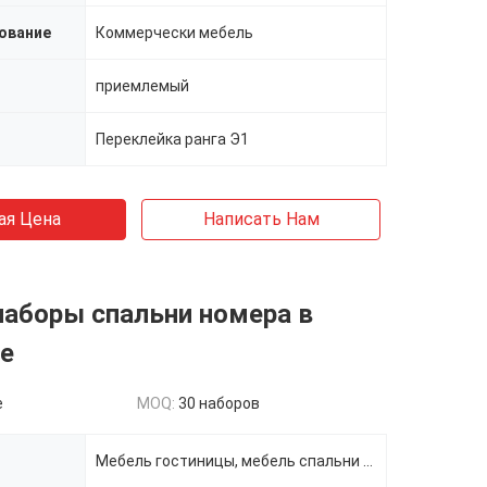
ование
Коммерчески мебель
приемлемый
Переклейка ранга Э1
ая Цена
Написать Нам
наборы спальни номера в
е
e
MOQ:
30 наборов
Мебель гостиницы, мебель спальни гостиницы