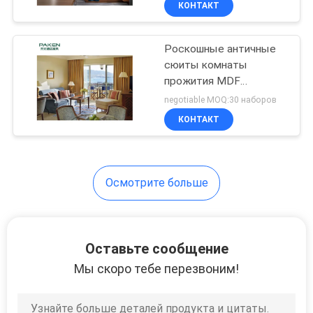
КОНТАКТ
58
Мебель гостиницы
Роскошные античные
5 звезд
сюиты комнаты
прожития MDF
деревянной рамки
negotiable MOQ:30 наборов
КОНТАКТ
20
Осмотрите больше
Диван-кровать
гостиницы
Оставьте сообщение
Мы скоро тебе перезвоним!
39