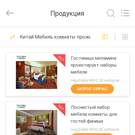
Foshan
Paken
Furniture
Продукция
Co.,
Ltd..
All
Rights
Reserved.
ДОМ
32
Китай Мебель комнаты прожития гостиницы
современная
ПРОДУКТЫ
мебель гостиницы
HOT
Гостиница меламина
проектирует наборы
О
мебели
НАС
negotiable MOQ:30 наборов
ЗАПРОС СЕЙЧАС
107
ПУТЕШЕСТВИЕ
Наборы мебели
HOT
Лоснистый набор
ФАБРИКИ
мебели комнаты для
спальни
гостей финиша
ПРОВЕРКА
negotiable MOQ:30 наборов
гостиницы