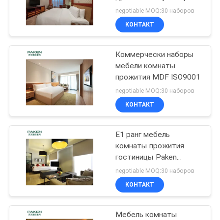
Размера
negotiable MOQ:30 наборов
КОНТАКТ
27
Мебель комнаты
Коммерчески наборы
мебели комнаты
прожития
прожития MDF ISO9001
гостиницы
negotiable MOQ:30 наборов
КОНТАКТ
E1 ранг мебель
16
комнаты прожития
Мебель гостиницы
гостиницы Paken
переклейки
negotiable MOQ:30 наборов
фиксированная
КОНТАКТ
Мебель комнаты