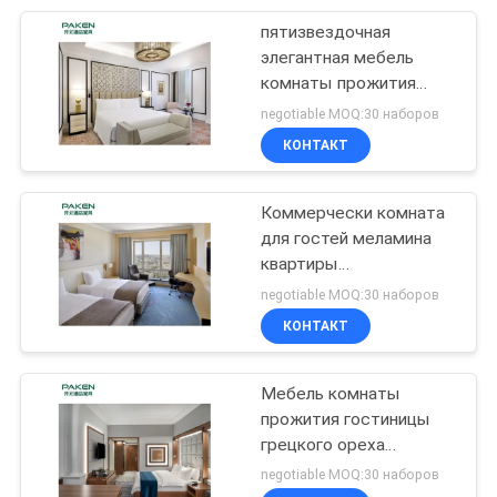
пятизвездочная
16
элегантная мебель
Современная
комнаты прожития
гостиницы древесины
negotiable MOQ:30 наборов
мебель квартиры
дуба
КОНТАКТ
Коммерчески комната
для гостей меламина
квартиры
102
устанавливает
negotiable MOQ:30 наборов
КОНТАКТ
Мебель виллы
Мебель комнаты
прожития гостиницы
грецкого ореха
современного дизайна
negotiable MOQ:30 наборов
деревянная