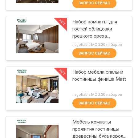
КАЧЕСТВА
ЗАПРОС СЕЙЧАС
HOT
Набор комнаты для
СВЯЖИТЕСЬ
31
гостей облицовки
МЫ
грецкого ореха
Мебель спальни
небольшой
negotiable MOQ:30 наборов
роскошного отеля
СПРОСИТЕ
ЗАПРОС СЕЙЧАС
ЦИТАТУ
HOT
Набор мебели спальни
гостиницы финиша Matt
КАРТА
12
САЙТА
negotiable MOQ:30 наборов
Мебель лобби
ЗАПРОС СЕЙЧАС
PRIVACY
гостиницы
Мебель комнаты
POLICY
прожития гостиницы
древесины бука короля