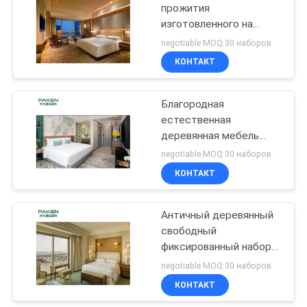
прожития
изготовленного на
11
заказ высокого
negotiable MOQ:30 наборов
лоснистого финиша
Мебель ресторана
КОНТАКТ
современная
гостиницы
Благородная
естественная
деревянная мебель
комнаты прожития
negotiable MOQ:30 наборов
гостиницы облицовки
КОНТАКТ
17
Античная мебель
Античный деревянный
свободный
гостиницы
фиксированный набор
спальни гостя
negotiable MOQ:30 наборов
КОНТАКТ