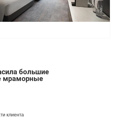
расила большие
е мраморные
сти клиента