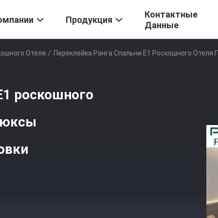
Контактные
омпании
Продукция
Данные
кошного Отеля
/
Переклейка Ранга Спальни E1 Роскошного Отеля
E1 роскошного
люксы
овки