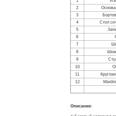
1
Из
2
Основа
3
Бортов
4
Стол со
5
Запи
6
7
Ш
8
Шка
9
Сту
10
O
11
Круглая
12
Wardro
Описание: