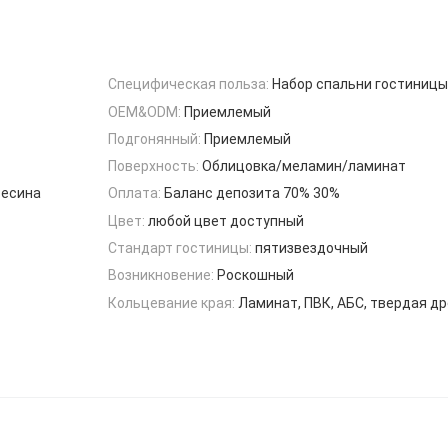
Специфическая польза:
Набор спальни гостиницы
OEM&ODM:
Приемлемый
Подгонянный:
Приемлемый
Поверхность:
Облицовка/меламин/ламинат
весина
Оплата:
Баланс депозита 70% 30%
Цвет:
любой цвет доступный
Стандарт гостиницы:
пятизвездочный
Возникновение:
Роскошный
Кольцевание края:
Ламинат, ПВК, АБС, твердая д