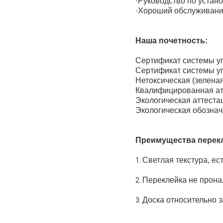
·Руководство по устан
·Хороший обслуживания
Наша почетность:
Сертификат системы у
Сертификат системы уп
Нетоксическая (зелена
Квалифицированная ат
Экологическая аттеста
Экологическая обознач
Преимущества перек
Светлая текстура, ес
1.
Переклейка не пронал
2.
Доска относительно з
3.