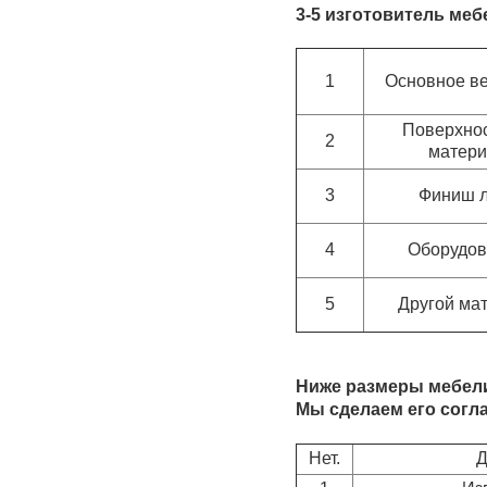
3-5 изготовитель ме
1
Основное в
Поверхно
2
матери
3
Финиш л
4
Оборудов
5
Другой ма
Ниже размеры мебели
Мы сделаем его согл
Нет.
Д