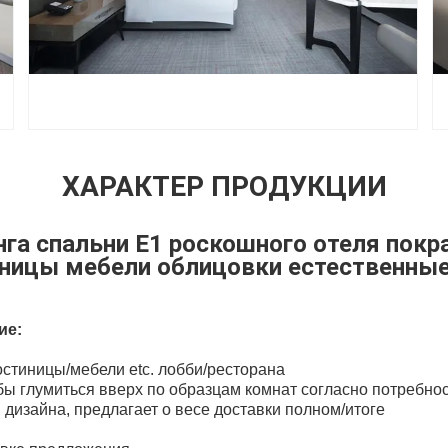
ХАРАКТЕР ПРОДУКЦИИ
нга спальни E1 роскошного отеля пок
ницы мебели облицовки естественны
ие:
остиницы/мебели etc. лобби/ресторана
обы глумиться вверх по образцам комнат согласно потребно
 дизайна, предлагает о весе доставки полном/итоге