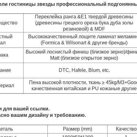
бели гостиницы звезды профессиональный подгонянн
Переклейка ранга &E1 твердой древесины
ещество
(древесины грецкого ореха бука дуба золы
резиновой) & MDF
стный
Высококачественный лощите ламинат мелами
ал
(Formica & Wilsonart & другие бренды)
Высокий лоснистый финиш (близкое зерно)/фи
ака
Matt (близкое открытое зерно)
ание
DTC, Hafele, Blum, etc.
Пена высокой плотности, ткань ≥ 45kg/M3+Goo
териал
качественная китайская и PU кожаные другие
 для вашей ссылки.
асно вашим дизайну и требованию.
еталь
Размер (mm)
Качество