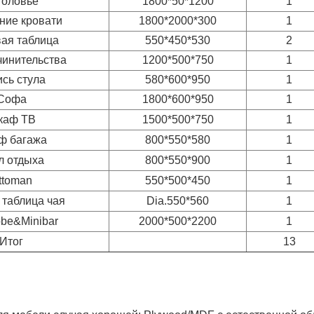
головье
1800*50*1200
1
ние кровати
1800*2000*300
1
ая таблица
550*450*530
2
чинительства
1200*500*750
1
сь стула
580*600*950
1
Софа
1800*600*950
1
каф ТВ
1500*500*750
1
ф багажа
800*550*580
1
л отдыха
800*550*900
1
ttoman
550*500*450
1
 таблица чая
Dia.550*560
1
be&Minibar
2000*500*2200
1
Итог
13