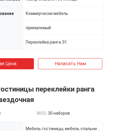
ование
Коммерчески мебель
приемлемый
Переклейка ранга Э1
ая Цена
Написать Нам
остиницы переклейки ранга
вездочная
e
MOQ:
30 наборов
Мебель гостиницы, мебель спальни гостиницы