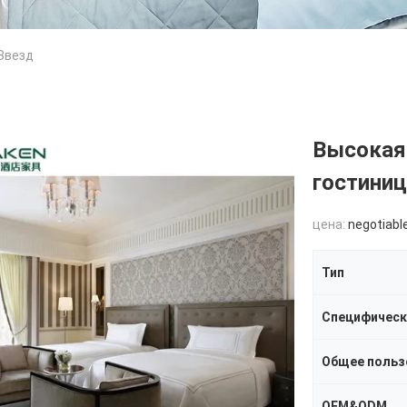
Звезд
Высокая
гостини
цена:
negotiabl
Тип
Специфическ
Общее польз
OEM&ODM