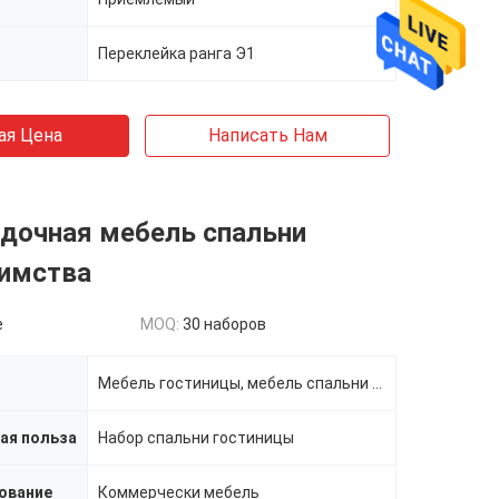
Переклейка ранга Э1
ая Цена
Написать Нам
здочная мебель спальни
иимства
e
MOQ:
30 наборов
Мебель гостиницы, мебель спальни гостиницы
ая польза
Набор спальни гостиницы
ование
Коммерчески мебель