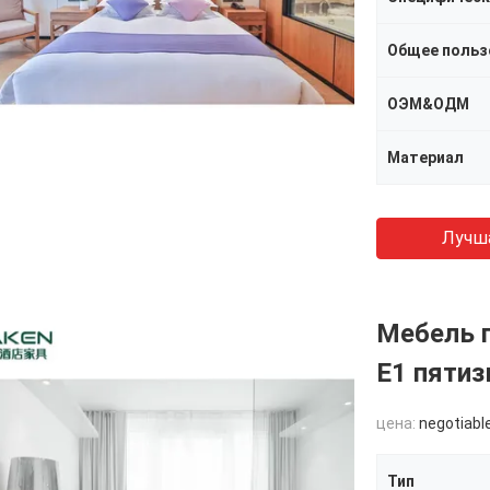
Общее польз
ОЭМ&ОДМ
Материал
Лучш
Мебель г
E1 пятиз
цена:
negotiabl
Тип