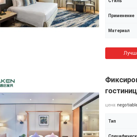
Стиль
Применение
Материал
Лучш
Фиксиро
гостини
цена:
negotiabl
Тип
Специфическ