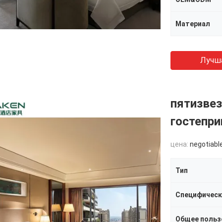
Материал
Лучш
пятизве
гостепр
цена:
negotiabl
Тип
Специфическ
Общее польз