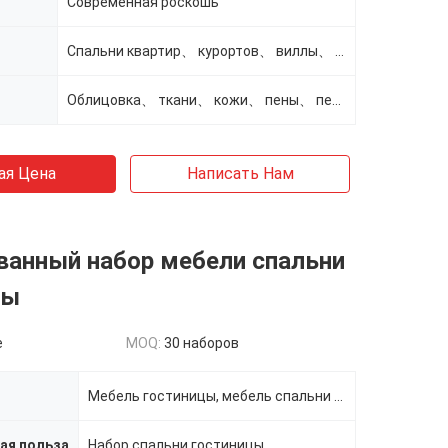
Современная роскошь
Спальни квартир、 курортов、 виллы、 гостиницы
Облицовка、 ткани、 кожи、 пены、 переклейки、 твердой древесины
ая Цена
Написать Нам
ванный набор мебели спальни
цы
e
MOQ:
30 наборов
Мебель гостиницы, мебель спальни гостиницы
ая польза
Набор спальни гостиницы