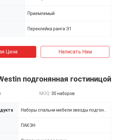
Приемлемый
Переклейка ранга Э1
ая Цена
Написать Нам
estin подгонянная гостиницой
e
MOQ:
30 наборов
одукта
Наборы спальни мебели звезды подгонянные гостиницой
ПАКЭН