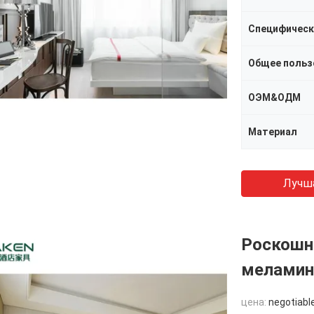
Специфическ
Общее польз
ОЭМ&ОДМ
Материал
Лучш
Роскошн
меламин
цена:
negotiabl