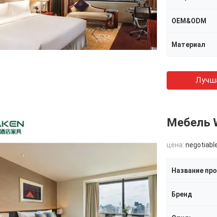
OEM&ODM
Материал
Лучш
Мебель W
цена:
negotiabl
Название пр
Бренд