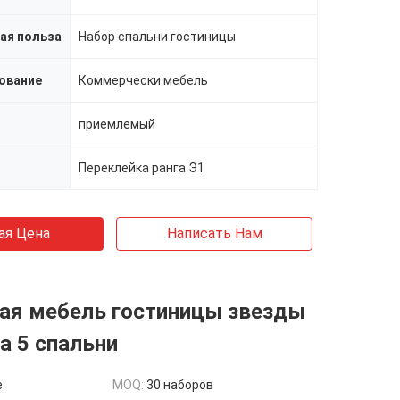
ая польза
Набор спальни гостиницы
ование
Коммерчески мебель
приемлемый
Переклейка ранга Э1
ая Цена
Написать Нам
ая мебель гостиницы звезды
а 5 спальни
e
MOQ:
30 наборов