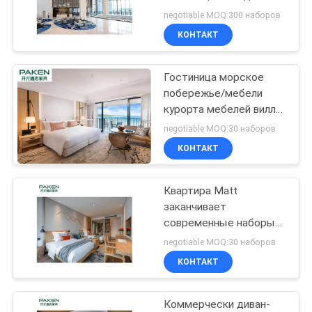
изготовления на заказ 5
negotiable MOQ:300 наборов
КОНТАКТ
Гостиница морское
побережье/мебели
курорта мебелей виллы
влагостойкие шикарные
negotiable MOQ:30 наборов
на праздники
КОНТАКТ
Квартира Matt
заканчивает
современные наборы
мебели спальни
negotiable MOQ:30 наборов
КОНТАКТ
Коммерчески диван-