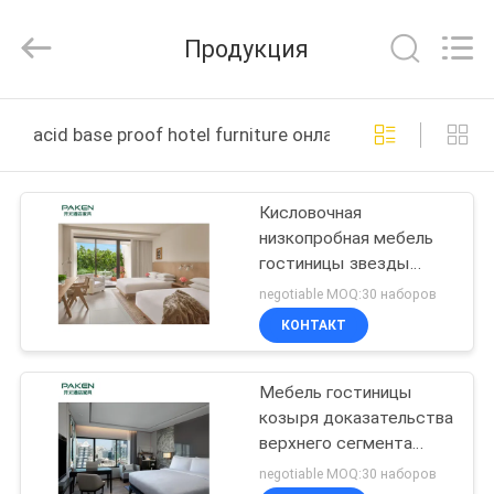
Foshan
Paken
Furniture
Продукция
Co.,
Ltd..
All
Rights
Reserved.
ДОМ
acid base proof hotel furniture онлайн производство
ПРОДУКТЫ
Кисловочная
низкопробная мебель
О
гостиницы звезды
НАС
общежития 5
negotiable MOQ:30 наборов
доказательства
КОНТАКТ
ПУТЕШЕСТВИЕ
Мебель гостиницы
ФАБРИКИ
козыря доказательства
верхнего сегмента
ПРОВЕРКА
кисловочная
negotiable MOQ:30 наборов