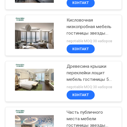
низкопробная
КАЧЕСТВА
КОНТАКТ
Кисловочная
СВЯЖИТЕСЬ
низкопробная мебель
МЫ
гостиницы звезды
доказательства 5 для
negotiable MOQ:30 наборов
живущей комнаты
СПРОСИТЕ
КОНТАКТ
ЦИТАТУ
Древесина крышки
переклейки лощит
КАРТА
мебель гостиницы 5
САЙТА
звезд
negotiable MOQ:30 наборов
КОНТАКТ
PRIVACY
Часть публичного
POLICY
места мебели
гостиницы звезды