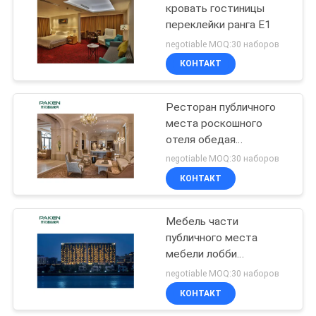
кровать гостиницы
переклейки ранга E1
negotiable MOQ:30 наборов
КОНТАКТ
Ресторан публичного
места роскошного
отеля обедая
свободная мебель
negotiable MOQ:30 наборов
КОНТАКТ
Мебель части
публичного места
мебели лобби
гостиницы гарантии 3
negotiable MOQ:30 наборов
год пятизвездочная
КОНТАКТ
современная