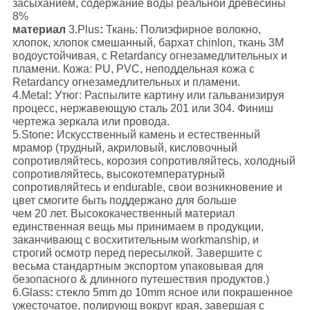
засыханием, содержание воды реальной древесины
8%
материал
3.Plus
:
Ткань: Полиэфирное волокно,
хлопок, хлопок смешанный, бархат chinlon, ткань 3M
водоустойчивая, с Retardancy огнезамедлительных и
пламени. Кожа: PU, PVC, неподдельная кожа с
Retardancy огнезамедлительных и пламени.
4.Metal
:
Утюг: Распылите картину или гальванизируя
процесс, нержавеющую сталь 201 или 304. Финиш
чертежа зеркала или провода.
5.Stone
:
Искусственный камень и естественный
мрамор (трудный, акриловый, кисловочный
сопротивляйтесь, корозия сопротивляйтесь, холодный
сопротивляйтесь, высокотемпературный
сопротивляйтесь и endurable, свои возникновение и
цвет смогите быть поддержано для больше
чем 20 лет. Высококачественный материал
единственная вещь мы принимаем в продукции,
заканчивающ с восхитительным workmanship, и
строгий осмотр перед пересылкой. Завершите с
весьма стандартным экспортом упаковывая для
безопасного & длинного путешествия продуктов.)
6.Glass
:
стекло 5mm до 10mm ясное или покрашенное
ужесточатое, полирующ вокруг края, завершая с