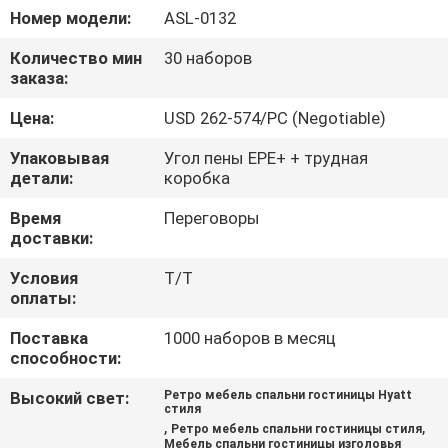
КАЧЕСТВА
Номер модели:
ASL-0132
Количество мин
30 наборов
СВЯЖИТЕСЬ
заказа:
МЫ
Цена:
USD 262-574/PC (Negotiable)
Упаковывая
Угол пены EPE+ + трудная
СПРОСИТЕ
детали:
коробка
ЦИТАТУ
Время
Переговоры
доставки:
КАРТА
Условия
T/T
оплаты:
САЙТА
Поставка
1000 наборов в месяц
способности:
PRIVACY
Высокий свет:
Ретро мебель спальни гостиницы Hyatt
POLICY
стиля
,
,
Ретро мебель спальни гостиницы стиля
Мебель спальни гостиницы изголовья