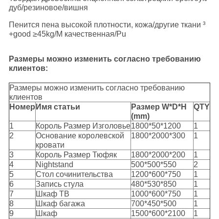
дуб/резиновое/вишня
Пенится пена высокой плотности, кожа/другие ткани ³
+good ≥45kg/M качественная/Pu
Размеры можно изменить согласно требованию
клиентов:
Размеры можно изменить согласно требованию
клиентов
Номер
Имя статьи
Размер W*D*H
QTY
(mm)
1
Король Размер Изголовье
1800*50*1200
1
2
Основание королевской
1800*2000*300
1
кровати
3
Король Размер Тюфяк
1800*2000*200
1
4
Nightstand
500*500*550
2
5
Стол сочинительства
1200*600*750
1
6
Запись стула
480*530*850
1
7
Шкаф ТВ
1000*600*750
1
8
Шкаф багажа
700*450*500
1
9
Шкаф
1500*600*2100
1