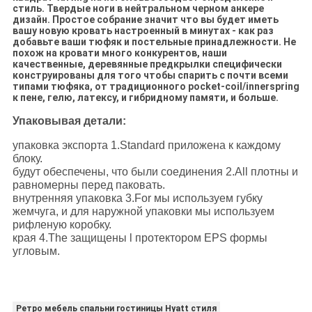
стиль. Твердые ноги в нейтральном черном анкере
дизайн. Простое собрание значит что вы будет иметь
вашу новую кровать настроенный в минутах - как раз
добавьте ваши тюфяк и постельные принадлежности. Не
похож на кровати много конкурентов, наши
качественные, деревянные предкрылки специфически
конструированы для того чтобы спарить с почти всеми
типами тюфяка, от традиционного pocket-coil/innerspring
к пене, гелю, латексу, и гибридному памяти, и больше.
Упаковывая детали:
упаковка экспорта 1.Standard приложена к каждому
блоку.
будут обеспечены, что были соединения 2.All плотны и
равномерны перед паковать.
внутренняя упаковка 3.For мы используем губку
жемчуга, и для наружной упаковки мы используем
рифленую коробку.
края 4.The защищены l протектором EPS формы
угловым.
Ретро мебель спальни гостиницы Hyatt стиля