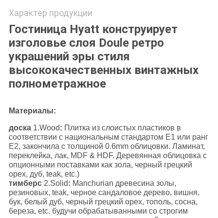
Характер продукции
Гостиница Hyatt конструирует
изголовье слоя Doule ретро
украшений эры стиля
высококачественных винтажных
полнометражное
Материалы:
доска
1.Wood
:
Плитка из слоистых пластиков в
соответствии с национальным стандартом E1 или ранг
E2, закончила с толщиной 0.6mm облицовки. Ламинат,
переклейка, лак, MDF & HDF. Деревянная облицовка с
опционными поставками как зола, черный грецкий
орех, дуб, teak, etc.)
тимберс
2.Solid
:
Manchurian древесина золы,
резиновых, teak, черное сандаловое дерево, вишня,
бук, белый дуб, черный грецкий орех, тополь, сосна,
береза, etc. будучи обрабатыванными со строгим