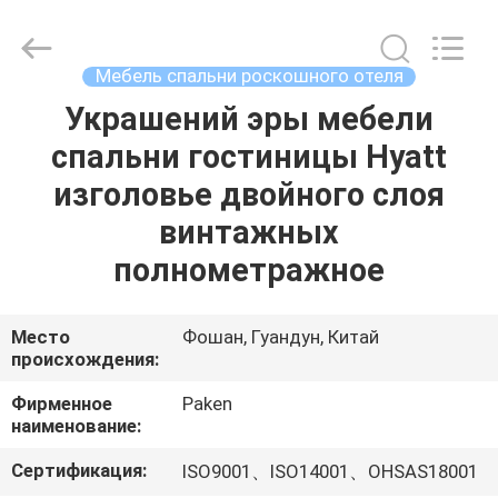
Foshan
Paken
Furniture
Co.,
Ltd..
Мебель спальни роскошного отеля
All
Rights
Reserved.
Украшений эры мебели
ДОМ
спальни гостиницы Hyatt
ПРОДУКТЫ
изголовье двойного слоя
винтажных
О
полнометражное
НАС
Место
Фошан, Гуандун, Китай
происхождения:
ПУТЕШЕСТВИЕ
ФАБРИКИ
Фирменное
Paken
наименование:
ПРОВЕРКА
Сертификация:
ISO9001、ISO14001、OHSAS18001