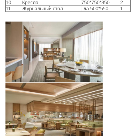
10
Кресло
750*750*850
2
11
Журнальный стол
Dia 500*550
1