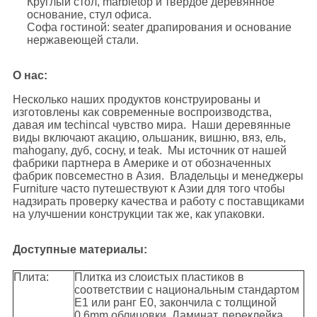
Круглый стол, marbletop и твердое деревянное
основание, стул офиса.
Софа гостиной: seater драпирования и основание
нержавеющей стали.
О нас:
Несколько наших продуктов конструированы и
изготовлены как современные воспроизводства,
давая им techincal чувство мира. Наши деревянные
виды включают акацию, ольшаник, вишню, вяз, ель,
mahogany, дуб, сосну, и teak. Мы источник от нашей
фабрики партнера в Америке и от обозначенных
фабрик повсеместно в Азия. Владельцы и менеджеры
Furniture часто путешествуют к Азии для того чтобы
надзирать проверку качества и работу с поставщиками
на улучшении конструкции так же, как упаковки.
Доступные материалы:
Плита:
Плитка из слоистых пластиков в
соответствии с национальным стандартом
E1 или ранг E0, закончила с толщиной
0.6mm облицовки. Ламинат, переклейка,