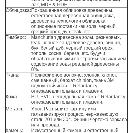
лак, MDF & HDF.
Облицовка:
Покрашенная облицовка древесины,
естественная деревянная облицовка,
древесина технологии облицовка,
опционные поставки как зола, черный
грецкий орех, дуб, teak, etc.
Тимберс:
Manchurian древесина золы, резиновых,
teak, черное сандаловое дерево, вишня,
бук, белый дуб, черный грецкий орех,
тополь, сосна, береза, etc. будучи
обрабатыванными со строгим засыханием,
содержание воды реальной древесины
8%.
Ткань:
Полиэфирное волокно, хлопок, хлопок
смешанный, бархат chinlon, ткань 3M
водоустойчивая, с Retardancy
огнезамедлительных и пламени.
Кожа:
PU, PVC, неподдельная кожа с Retardancy
огнезамедлительных и пламени.
Металл:
Утюг: Распылите картину или
гальванизируя процесс, нержавеющую
сталь 201 или 304. Финиш чертежа зеркала
или провода.
Камень:
Искусственный камень и естественный