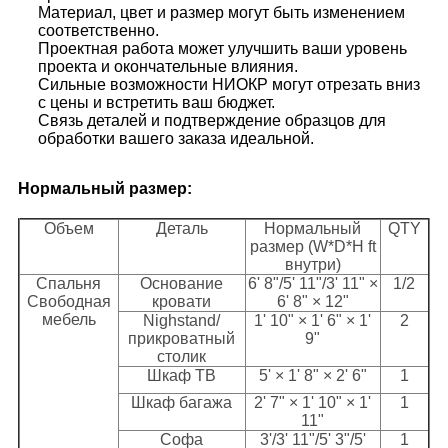
Материал, цвет и размер могут быть изменением
соответственно.
Проектная работа может улучшить ваши уровень
проекта и окончательные влияния.
Сильные возможности НИОКР могут отрезать вниз
с цены и встретить ваш бюджет.
Связь деталей и подтверждение образцов для
обработки вашего заказа идеальной.
Нормальный размер:
Объем
Деталь
Нормальный
QTY
размер (W*D*H ft
внутри)
Спальня
Основание
6' 8"/5' 11"/3' 11" ×
1/2
Свободная
кровати
6' 8" × 12"
мебель
Nighstand/
1' 10" × 1' 6" × 1'
2
прикроватный
9"
столик
Шкаф ТВ
5' × 1' 8" × 2' 6"
1
Шкаф багажа
2' 7" × 1' 10" × 1'
1
11"
Софа
3'/3' 11"/5' 3"/5'
1