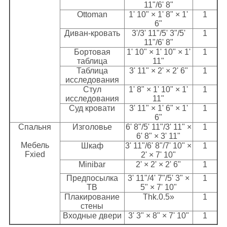
11"/6' 8"
Ottoman
1' 10" × 1' 8" × 1'
1
6"
Диван-кровать
3'/3' 11"/5' 3"/5'
1
11"/6' 8"
Бортовая
1' 10" × 1' 10" × 1'
1
таблица
11"
Таблица
3' 11" × 2' × 2' 6"
1
исследования
Стул
1' 8" × 1' 10" × 1'
1
исследования
11"
Суд кровати
3' 11" × 1' 6" × 1'
1
6"
Спальня
Изголовье
6' 8"/5' 11"/3' 11" ×
1
6' 8" × 3' 11"
Мебель
Шкаф
3' 11"/6' 8"/7' 10" ×
1
Fxied
2' × 7' 10"
Minibar
2' × 2' × 2' 6"
1
Предпосылка
3' 11"/4' 7"/5' 3" ×
1
ТВ
5" × 7' 10"
Плакирование
Thk.0.5»
1
стены
Входные двери
3' 3" × 8" × 7' 10"
1