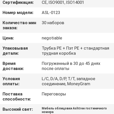
КАЧЕСТВА
Сертификация:
CE, ISO9001, ISO14001
Номер модели:
ASL-0123
СВЯЖИТЕСЬ
Количество мин
30 наборов
МЫ
заказа:
Цена:
negotiable
СПРОСИТЕ
Упаковывая
Трубка PE + Пэт PE + стандартная
ЦИТАТУ
детали:
трудная коробка
Время
Погруженный в 30 до 45 днях
КАРТА
доставки:
после оплаты
САЙТА
Условия
L/C, D/A, D/P, T/T, западное
оплаты:
соединение, MoneyGram
PRIVACY
Поставка
Переговоры
способности:
POLICY
Высокий свет:
Мебель облицовки Ashtree гостиничного
номера