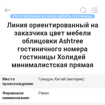
Foshan
Paken
Furniture
Co.,
Ltd..
Изготовленная на заказ мебель гостиницы
All
Rights
Reserved.
Линия ориентированный на
ДОМ
заказчика цвет мебели
ПРОДУКТЫ
облицовки Ashtree
гостиничного номера
О
гостиницы Холидей
НАС
минималистская прямая
ПУТЕШЕСТВИЕ
Место
Гуандун, Китай (материк)
происхождения:
ФАБРИКИ
Фирменное
Paken
наименование:
ПРОВЕРКА