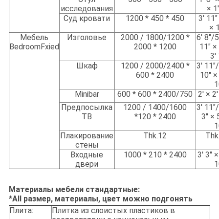
исследования
× 1
Суд кровати
1200 * 450 * 450
3' 11"
× 1
Мебель
Изголовье
2000 / 1800/1200 *
6' 8"/5
BedroomFxied
2000 * 1200
11" × 
3'
Шкаф
1200 / 2000/2400 *
3' 11"/
600 * 2400
10" × 
1
Minibar
600 * 600 * 2400/750
2' × 2'
Предпосылка
1200 / 1400/1600
3' 11"/
ТВ
*120 * 2400
3" × 
1
Плакирование
Thk.12
Thk
стены
Входные
1000 * 210 * 2400
3' 3" ×
двери
1
Материалы мебели стандартные:
*All размер, материалы, цвет можно подгонять
Плита:
Плитка из слоистых пластиков в