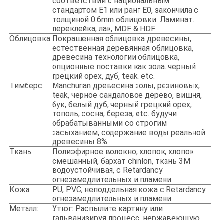
соответствии с национальным
стандартом E1 или ранг E0, закончила с
толщиной 0.6mm облицовки. Ламинат,
переклейка, лак, MDF & HDF.
Облицовка:
Покрашенная облицовка древесины,
естественная деревянная облицовка,
древесина технологии облицовка,
опционные поставки как зола, черный
грецкий орех, дуб, teak, etc.
Тимберс:
Manchurian древесина золы, резиновых,
teak, черное сандаловое дерево, вишня,
бук, белый дуб, черный грецкий орех,
тополь, сосна, береза, etc. будучи
обрабатыванными со строгим
засыханием, содержание воды реальной
древесины 8%.
Ткань:
Полиэфирное волокно, хлопок, хлопок
смешанный, бархат chinlon, ткань 3M
водоустойчивая, с Retardancy
огнезамедлительных и пламени.
Кожа:
PU, PVC, неподдельная кожа с Retardancy
огнезамедлительных и пламени.
Металл:
Утюг: Распылите картину или
гальванизируя процесс, нержавеющую