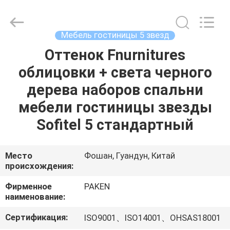
Foshan
Paken
Furniture
Co.,
Ltd..
Мебель гостиницы 5 звезд
All
Rights
Reserved.
Оттенок Fnurnitures
ДОМ
облицовки + света черного
ПРОДУКТЫ
дерева наборов спальни
мебели гостиницы звезды
О
Sofitel 5 стандартный
НАС
Место
Фошан, Гуандун, Китай
происхождения:
ПУТЕШЕСТВИЕ
ФАБРИКИ
Фирменное
PAKEN
наименование:
ПРОВЕРКА
Сертификация:
ISO9001、ISO14001、OHSAS18001