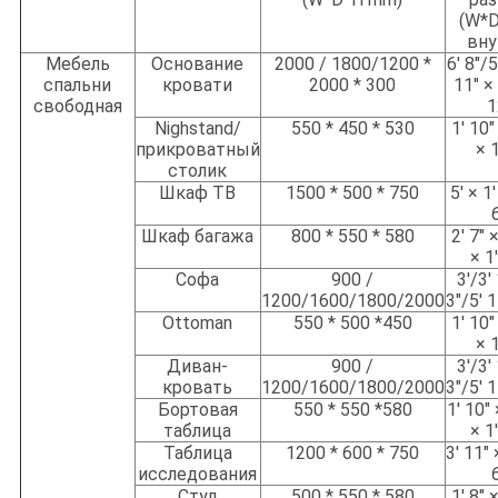
(W*D
вну
Мебель
Основание
2000 / 1800/1200 *
6' 8"/5
спальни
кровати
2000 * 300
11" × 
свободная
1
Nighstand/
550 * 450 * 530
1' 10"
прикроватный
× 1
столик
Шкаф ТВ
1500 * 500 * 750
5' × 1'
Шкаф багажа
800 * 550 * 580
2' 7" 
× 1
Софа
900 /
3'/3'
1200/1600/1800/2000
3"/5' 1
Ottoman
550 * 500 *450
1' 10"
× 1
Диван-
900 /
3'/3'
кровать
1200/1600/1800/2000
3"/5' 1
Бортовая
550 * 550 *580
1' 10" 
таблица
× 1
Таблица
1200 * 600 * 750
3' 11" 
исследования
Стул
500 * 550 * 580
1' 8" 