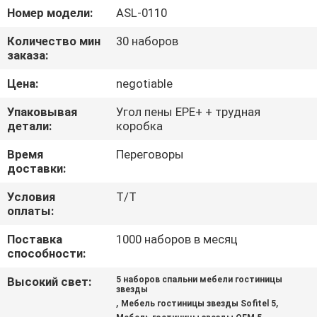
КАЧЕСТВА
Номер модели:
ASL-0110
Количество мин
30 наборов
СВЯЖИТЕСЬ
заказа:
МЫ
Цена:
negotiable
Упаковывая
Угол пены EPE+ + трудная
СПРОСИТЕ
детали:
коробка
ЦИТАТУ
Время
Переговоры
доставки:
КАРТА
Условия
T/T
оплаты:
САЙТА
Поставка
1000 наборов в месяц
способности:
PRIVACY
Высокий свет:
5 наборов спальни мебели гостиницы
POLICY
звезды
,
,
Мебель гостиницы звезды Sofitel 5