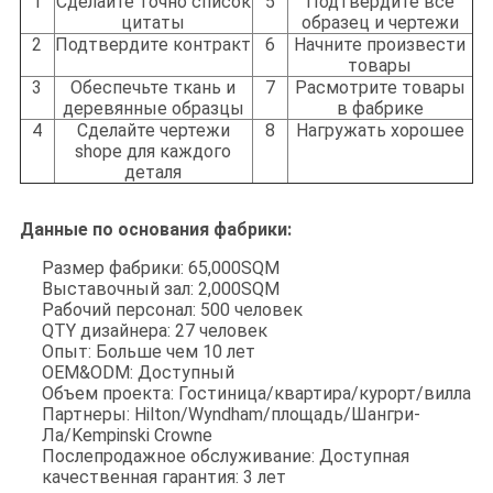
1
Сделайте точно список
5
Подтвердите все
цитаты
образец и чертежи
2
Подтвердите контракт
6
Начните произвести
товары
3
Обеспечьте ткань и
7
Расмотрите товары
деревянные образцы
в фабрике
4
Сделайте чертежи
8
Нагружать хорошее
shope для каждого
деталя
Данные по основания фабрики:
Размер фабрики: 65,000SQM
Выставочный зал: 2,000SQM
Рабочий персонал: 500 человек
QTY дизайнера: 27 человек
Опыт: Больше чем 10 лет
OEM&ODM: Доступный
Объем проекта: Гостиница/квартира/курорт/вилла
Партнеры: Hilton/Wyndham/площадь/Шангри-
Ла/Kempinski Crowne
Послепродажное обслуживание: Доступная
качественная гарантия: 3 лет