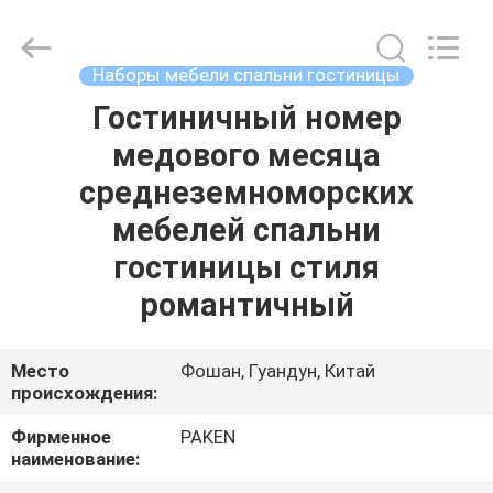
Foshan
Paken
Furniture
Co.,
Ltd..
Наборы мебели спальни гостиницы
All
Rights
Reserved.
Гостиничный номер
ДОМ
медового месяца
ПРОДУКТЫ
среднеземноморских
мебелей спальни
О
гостиницы стиля
НАС
романтичный
ПУТЕШЕСТВИЕ
Место
Фошан, Гуандун, Китай
происхождения:
ФАБРИКИ
Фирменное
PAKEN
наименование:
ПРОВЕРКА