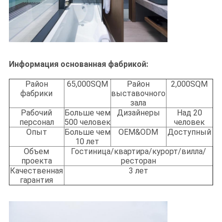
Информация основанная фабрикой:
Район
65,000SQM
Район
2,000SQM
фабрики
выставочного
зала
Рабочий
Больше чем
Дизайнеры
Над 20
персонал
500 человек
человек
Опыт
Больше чем
OEM&ODM
Доступный
10 лет
Объем
Гостиница/квартира/курорт/вилла/
проекта
ресторан
Качественная
3 лет
гарантия