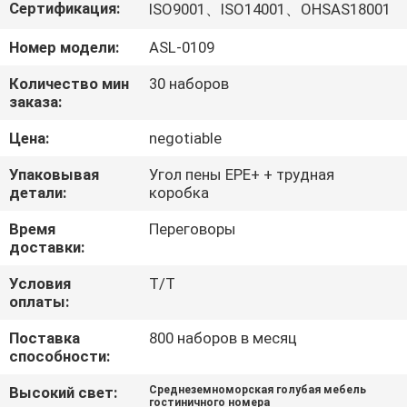
КАЧЕСТВА
Сертификация:
ISO9001、ISO14001、OHSAS18001
Номер модели:
ASL-0109
СВЯЖИТЕСЬ
Количество мин
30 наборов
МЫ
заказа:
Цена:
negotiable
СПРОСИТЕ
Упаковывая
Угол пены EPE+ + трудная
ЦИТАТУ
детали:
коробка
Время
Переговоры
КАРТА
доставки:
САЙТА
Условия
T/T
оплаты:
PRIVACY
Поставка
800 наборов в месяц
способности:
POLICY
Высокий свет:
Среднеземноморская голубая мебель
гостиничного номера