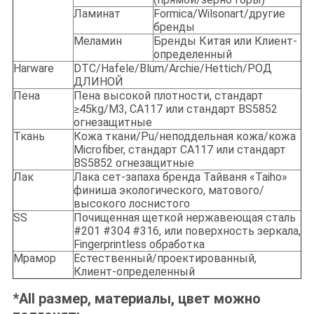
Ламинат
Formica/Wilsonart/другие
бренды
Меламин
Бренды Китая или Клиент-
определенный
Harware
DTC/Hafele/Blum/Archie/Hettich/РОД
ДЛИНОЙ
Пена
Пена высокой плотности, стандарт
≥45kg/M3, CA117 или стандарт BS5852
огнезащитные
Ткань
Кожа ткани/Pu/неподдельная кожа/кожа
Microfiber, стандарт CA117 или стандарт
BS5852 огнезащитные
Лак
Лака сет-запаха бренда Тайваня «Taiho»
финиша экологического, матового/
высокого лоснистого
SS
Почищенная щеткой нержавеющая сталь
#201 #304 #316, или поверхность зеркала,
Fingerprintless обработка
Мрамор
Естественный/проектированный,
Клиент-определенный
*All размер, материалы, цвет можно