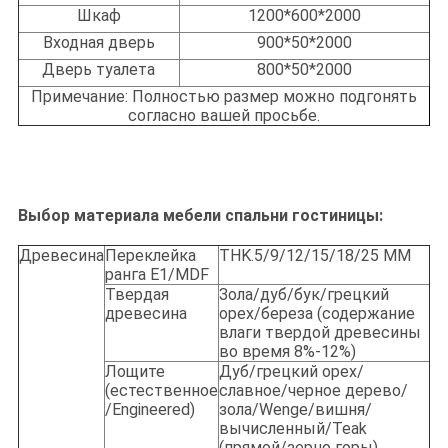
Шкаф
1200*600*2000
Входная дверь
900*50*2000
Дверь туалета
800*50*2000
Примечание: Полностью размер можно подгонять
согласно вашей просьбе.
Выбор материала мебели спальни гостиницы:
Древесина
Переклейка
THK.5/9/12/15/18/25 MM
ранга E1/MDF
Твердая
Зола/дуб/бук/грецкий
древесина
орех/береза (содержание
влаги твердой древесины
во время 8%-12%)
Лощите
Дуб/грецкий орех/
(естественное
славное/черное дерево/
/Engineered)
зола/Wenge/вишня/
вычисленный/Teak
(прямой/зерно горы)