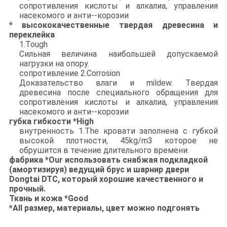
сопротивления кислоты и алкалиа, управления
насекомого и анти--корозии
* высококачественные твердая древесина и
переклейка
1.Tough
Сильная величина наибольшей допускаемой
нагрузки на опору.
сопротивление 2.Corrosion
Доказательство влаги и mildew. Твердая
древесина после специального обращения для
сопротивления кислоты и алкалиа, управления
насекомого и анти--корозии
губка гибкости *High
внутренность 1.The кровати заполнена с губкой
высокой плотности, 45kg/m3 которое не
обрушится в течение длительного времени.
фабрика *Our использовать снабжая подкладкой
(амортизируя) ведущий брус и шарнир двери
Dongtai DTC, который хорошие качественного и
прочный.
Ткань и кожа *Good
*All размер, материалы, цвет можно подгонять