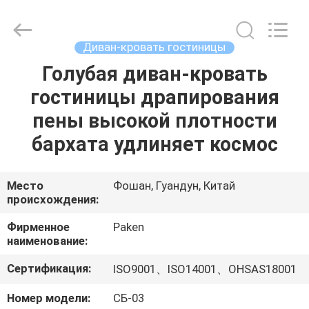
Foshan
Paken
Furniture
Co.,
Ltd..
Диван-кровать гостиницы
All
Rights
Reserved.
Голубая диван-кровать
ДОМ
гостиницы драпирования
ПРОДУКТЫ
пены высокой плотности
бархата удлиняет космос
О
НАС
Место
Фошан, Гуандун, Китай
происхождения:
ПУТЕШЕСТВИЕ
Фирменное
Paken
наименование:
ФАБРИКИ
Сертификация:
ISO9001、ISO14001、OHSAS18001
ПРОВЕРКА
Номер модели:
СБ-03