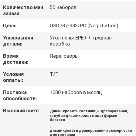
КАЧЕСТВА
Количество мин
50 наборов
заказа:
СВЯЖИТЕСЬ
Цена:
USD787-983/PC (Negotiation)
МЫ
Упаковывая
Угол пены EPE+ + трудная
детали:
коробка
СПРОСИТЕ
Время
Переговоры
доставки:
ЦИТАТУ
Условия
T/T
оплаты:
КАРТА
САЙТА
Поставка
1000 наборов в месяц
способности:
Высокий свет:
,
PRIVACY
Диван-кровать гостиницы драпирования
голубая диван-кровать платформы
бархата
POLICY
,
диван-кровати драпирования коммерчески
для гостиниц