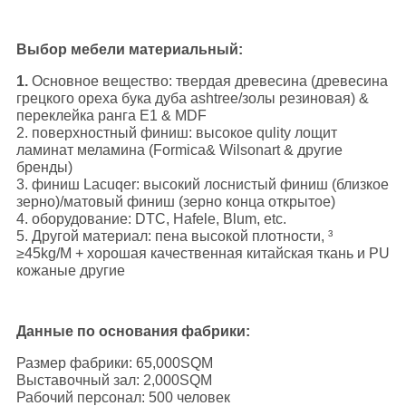
Выбор мебели материальный:
1.
Основное вещество: твердая древесина (древесина
грецкого ореха бука дуба ashtree/золы резиновая) &
переклейка ранга E1 & MDF
2. поверхностный финиш: высокое qulity лощит
ламинат меламина (Formica& Wilsonart & другие
бренды)
3. финиш Lacuqer: высокий лоснистый финиш (близкое
зерно)/матовый финиш (зерно конца открытое)
4. оборудование: DTC, Hafele, Blum, etc.
5. Другой материал: пена высокой плотности, ³
≥45kg/M + хорошая качественная китайская ткань и PU
кожаные другие
Данные по основания фабрики:
Размер фабрики: 65,000SQM
Выставочный зал: 2,000SQM
Рабочий персонал: 500 человек