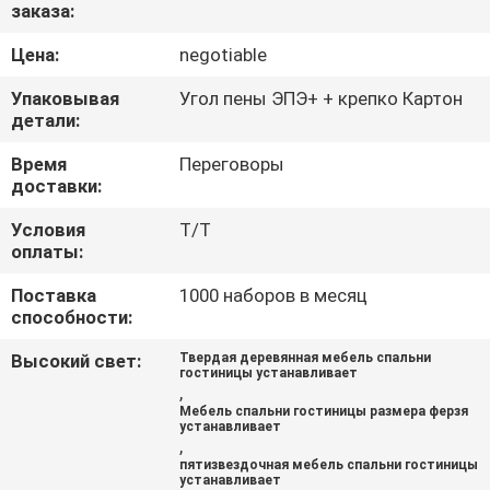
КАЧЕСТВА
заказа:
Цена:
negotiable
СВЯЖИТЕСЬ
Упаковывая
Угол пены ЭПЭ+ + крепко Картон
МЫ
детали:
Время
Переговоры
доставки:
СПРОСИТЕ
ЦИТАТУ
Условия
Т/Т
оплаты:
КАРТА
Поставка
1000 наборов в месяц
способности:
САЙТА
Высокий свет:
Твердая деревянная мебель спальни
гостиницы устанавливает
,
PRIVACY
Мебель спальни гостиницы размера ферзя
устанавливает
POLICY
,
пятизвездочная мебель спальни гостиницы
устанавливает