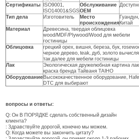
Сертификаты
ISO9001,
Обслуживание
Доступ
ISO14001&SGS
OEM
Тип дела
Изготовитель
Место
Гуандун
происхождения
Китай
Материал
Древесина, твердая облицовка
wood/MDF/Plywood/Wood для мебели
гостиницы
Облицовка
грецкий орех, вишня, береза, бук, rosewo
черное дерево, teak, дуб, золото вычисля
так далее для мебели гостиницы
Лак
Экологическая дружелюбная картина лак
краска бренда Тайваня TAIHO
Оборудование
Высококачественное оборудование, Hafe
DTC для выбирают
вопросы и ответы:
Q: Он В ПОРЯДКЕ сделать собственный дизайн
клиента?
: Здравствуйте дорогой, конечно мы можем.
Q: Когда можете вы закончить цитату?
: Здравствуйте дорогой, он примет около 1-3 рабочих