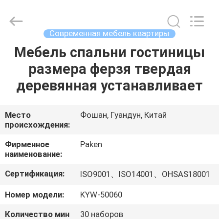
Foshan
Paken
Furniture
Co.,
Ltd..
Современная мебель квартиры
All
Rights
Reserved.
Мебель спальни гостиницы
ДОМ
размера ферзя твердая
ПРОДУКТЫ
деревянная устанавливает
О
Место
Фошан, Гуандун, Китай
происхождения:
НАС
Фирменное
Paken
наименование:
ПУТЕШЕСТВИЕ
Сертификация:
ISO9001、ISO14001、OHSAS18001
ФАБРИКИ
Номер модели:
KYW-50060
ПРОВЕРКА
Количество мин
30 наборов