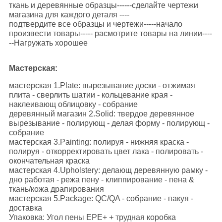
ткань и деревянные образцы------сделайте чертежи
магазина для каждого деталя ----
подтвердите все образцы и чертежи-----начало
произвести товары----- расмотрите товары на линии----
--Нагружать хорошее
Мастерская:
мастерская 1.Plate: вырезывание доски - отжимая
плита - сверлить шатии - кольцевание края -
наклеивающ облицовку - собрание
деревянный магазин 2.Solid: твердое деревянное
вырезывание - полирующ - делая форму - полирующ -
собрание
мастерская 3.Painting: полируя - нижняя краска -
полируя - откорректировать цвет лака - полировать -
окончательная краска
мастерская 4.Upholstery: делающ деревянную рамку -
дно работая - режа пену - клиппирование - пена &
ткань/кожа драпирования
мастерская 5.Package: QC/QA - собрание - пакуя -
доставка
Упаковка: Угол пены EPE+ + трудная коробка