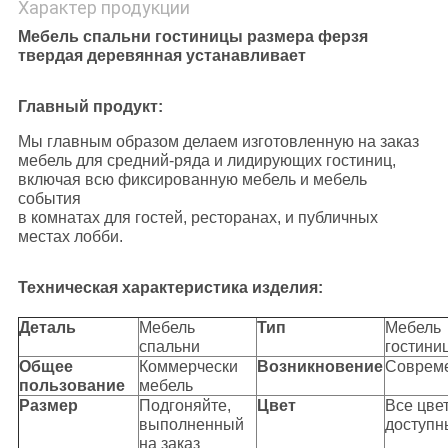
Характер продукции
Мебель спальни гостиницы размера ферзя
твердая деревянная устанавливает
Главный продукт:
Мы главным образом делаем изготовленную на заказ
мебель для средний-ряда и лидирующих гостиниц,
включая всю фиксированную мебель и мебель
события
в комнатах для гостей, ресторанах, и публичных
местах лобби.
Техническая характеристика изделия:
Деталь
Мебель
Тип
Мебель
спальни
гостини
Общее
Коммерчески
Возникновение
Соврем
пользование
мебель
Размер
Подгоняйте,
Цвет
Все цве
выполненный
доступн
на заказ