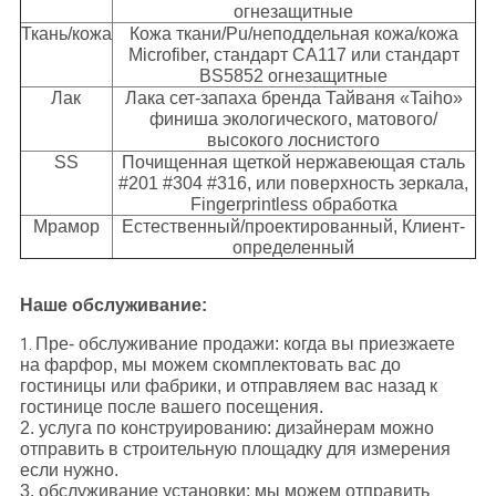
огнезащитные
Ткань/кожа
Кожа ткани/Pu/неподдельная кожа/кожа
Microfiber, стандарт CA117 или стандарт
BS5852 огнезащитные
Лак
Лака сет-запаха бренда Тайваня «Taiho»
финиша экологического, матового/
высокого лоснистого
SS
Почищенная щеткой нержавеющая сталь
#201 #304 #316, или поверхность зеркала,
Fingerprintless обработка
Мрамор
Естественный/проектированный, Клиент-
определенный
Наше обслуживание:
Пре- обслуживание продажи: когда вы приезжаете
1.
на фарфор, мы можем скомплектовать вас до
гостиницы или фабрики, и отправляем вас назад к
гостинице после вашего посещения.
2. услуга по конструированию: дизайнерам можно
отправить в строительную площадку для измерения
если нужно.
3. обслуживание установки: мы можем отправить