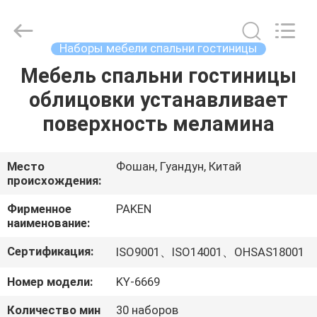
Foshan
Paken
Furniture
Co.,
Ltd..
Наборы мебели спальни гостиницы
All
Rights
Reserved.
Мебель спальни гостиницы
ДОМ
облицовки устанавливает
ПРОДУКТЫ
поверхность меламина
О
Место
Фошан, Гуандун, Китай
происхождения:
НАС
Фирменное
PAKEN
наименование:
ПУТЕШЕСТВИЕ
Сертификация:
ISO9001、ISO14001、OHSAS18001
ФАБРИКИ
Номер модели:
KY-6669
ПРОВЕРКА
Количество мин
30 наборов