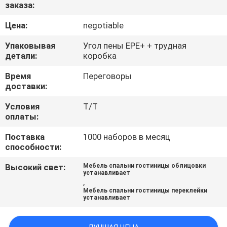
КАЧЕСТВА
заказа:
Цена:
negotiable
СВЯЖИТЕСЬ
Упаковывая
Угол пены EPE+ + трудная
МЫ
детали:
коробка
Время
Переговоры
доставки:
СПРОСИТЕ
ЦИТАТУ
Условия
T/T
оплаты:
КАРТА
Поставка
1000 наборов в месяц
способности:
САЙТА
Высокий свет:
Мебель спальни гостиницы облицовки
устанавливает
,
PRIVACY
Мебель спальни гостиницы переклейки
устанавливает
POLICY