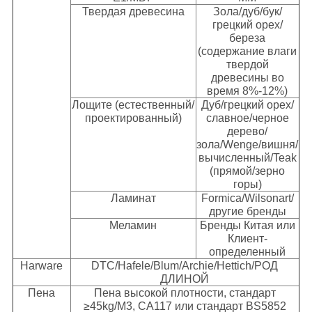
Твердая древесина
Зола/дуб/бук/
грецкий орех/
береза
(содержание влаги
твердой
древесины во
время 8%-12%)
Лощите (естественный/
Дуб/грецкий орех/
проектированный)
славное/черное
дерево/
зола/Wenge/вишня/
вычисленный/Teak
(прямой/зерно
горы)
Ламинат
Formica/Wilsonart/
другие бренды
Меламин
Бренды Китая или
Клиент-
определенный
Harware
DTC/Hafele/Blum/Archie/Hettich/РОД
ДЛИНОЙ
Пена
Пена высокой плотности, стандарт
≥45kg/M3, CA117 или стандарт BS5852