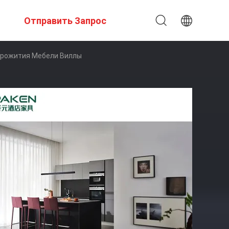
Отправить Запрос
Прожития Мебели Виллы