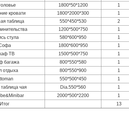
головье
1800*50*1200
1
ние кровати
1800*2000*300
1
ая таблица
550*450*530
2
чинительства
1200*500*750
1
сь стула
580*600*950
1
Софа
1800*600*950
1
каф ТВ
1500*500*750
1
ф багажа
800*550*580
1
л отдыха
800*550*900
1
ttoman
550*500*450
1
 таблица чая
Dia.550*560
1
be&Minibar
2000*500*2200
1
Итог
13