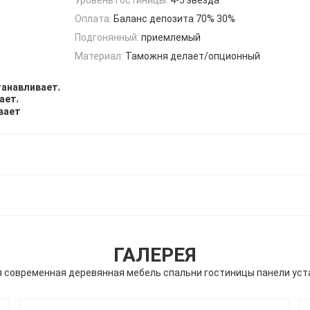
Оплата:
Баланс депозита 70% 30%
Подгонянный:
приемлемый
Материал:
Таможня делает/опционный
,
танавливает
,
вает
вает
ГАЛЕРЕЯ
 современная деревянная мебель спальни гостиницы панели ус