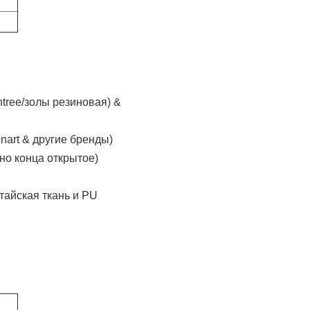
tree/золы резиновая) &
nart & другие бренды)
но конца открытое)
тайская ткань и PU