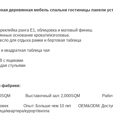
ная деревянная мебель спальни гостиницы панели ус
реклейка ранга E1, облицовка и матовый финиш.
вянные основание кровати/изголовье.
есло для отдыха рамки и бортовая таблица
и квадратная таблица чая
В с ящиками
едая стульями
 фабрики:
5,000SQM Выставочный зал: 2,000SQM Рабочий 
человек Опыт: Больше чем 10 лет OEM&ODM: Досту
ица/квартира/курорт/вилла