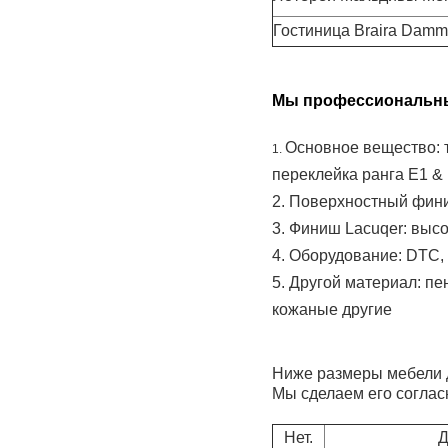
Гостиница Braira Dam
Мы профессиональны 
Основное вещество: т
1.
переклейка ранга E1 
2.
Поверхностный финиш
3. Финиш Lacuqer: выс
4. Оборудование: DTC, H
5. Другой материал: пе
кожаные другие
Ниже размеры мебели 
Мы сделаем его соглас
Нет.
Д