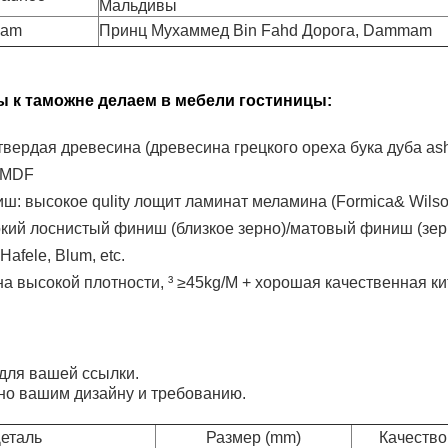
Мальдивы
mam
Принц Мухаммед Bin Fahd Дорога, Dammam
к таможне делаем в мебели гостиницы:
вердая древесина (древесина грецкого ореха бука дуба ash
& MDF
: высокое qulity лощит ламинат меламина (Formica& Wilso
окий лоснистый финиш (близкое зерно)/матовый финиш (зер
afele, Blum, etc.
на высокой плотности, ³ ≥45kg/M + хорошая качественная ки
для вашей ссылки.
но вашим дизайну и требованию.
еталь
Размер (mm)
Качество