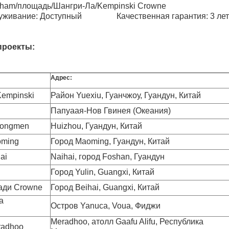
dham/площадь/Шангри-Ла/Kempinski Crowne
луживание: Доступный Качественная гарантия: 3 лет
проекты:
Адрес:
Kempinski
Район Yuexiu, Гуанчжоу, Гуандун, Китай
Папуаая-Нов Гвинея (Океания)
 Longmen
Huizhou, Гуандун, Китай
oming
Город Maoming, Гуандун, Китай
ai
Naihai, город Foshan, Гуандун
Город Yulin, Guangxi, Китай
ади Crowne
Город Beihai, Guangxi, Китай
а
Остров Yanuca, Voua, Фиджи
Meradhoo, атолл Gaafu Alifu, Республика
radhoo