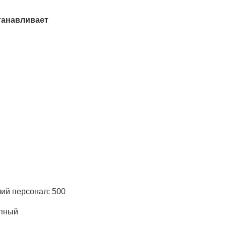
танавливает
персонал: 500
пный