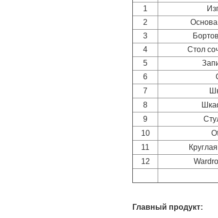
1
Из
2
Основа
3
Бортов
4
Стол со
5
Запи
6
7
Ш
8
Шка
9
Сту
10
O
11
Круглая
12
Wardro
Главный продукт: