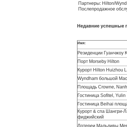
Партнеры: Hilton/Wyn
Послепродажное обс
Недавние успешные 
Имя:
Резиденции Гуанчжоу 
Порт Morseby Hilton
Курорт Hilton Huizhou
Wyndham большой Ma
Площадь Crowne, Nanh
Гостиница Sofitel, Yulin
Гостиница Beihai площ
Курорт & спа Шангри-Л
фиджийский
Лотереи Мальдивы Me