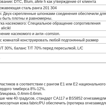
вание: DTC, Blum, afele h как утверждение от клиента
ржавеющая сталь ранга 201 304
on: Двух-скрепленные шпонками соединения обеспечили для
ы быть плотны и равномерны.
тка насекомого: Специальное обращение сопротивления
alicikl
ение насекомого и анти--corrsion.
 с комнатой конструировать любой подгонянный размер
/T 30%, баланс T/T 70% перед пересылкой, L/C
s
ластиков в соответствии с рангом E1 или E2 национального
вердого тимберса 8%-12%.
облицовка, 0.4mm-0.6mm.
льше чем 40 градусов, стандарт CA117 и BS5852 огнезамедл
ысокосортная кожа fabric/PU обеспечить (протирка огнезам