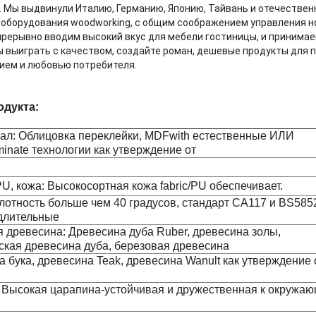
в. Мы выдвинули Италию, Германию, Японию, Тайвань и отечествен
оборудования woodworking, с общим соображением управления н
рерывно вводим высокий вкус для мебели гостиницы, и принимае
ы выиграть с качеством, создайте роман, дешевые продукты для 
ием и любовью потребителя.
одукта:
иал: Облицовка переклейки, MDFwith естественные ИЛИ
inate технологии как утверждение от
PU, кожа: Высокосортная кожа fabric/PU обеспечивает.
лотность больше чем 40 градусов, стандарт CA117 и BS585
длительные
 древесина: Древесина дуба Ruber, древесина золы,
ская древесина дуба, березовая древесина
 бука, древесина Teak, древесина Wanult как утверждение 
 Высокая царапина-устойчивая и дружественная к окружа