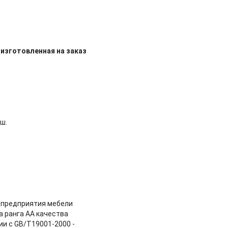
изготовленная на заказ
ш.
и предприятия мебели
а ранга AA качества
ии с GB/T19001-2000 -