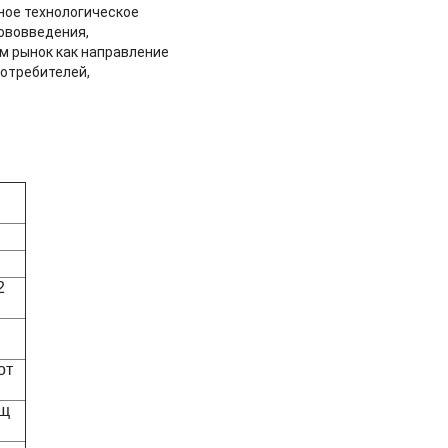
ное технологическое
ововведения,
м рынок как направление
потребителей,
2
от
ющ