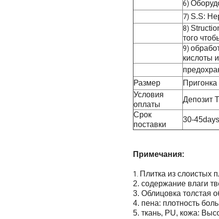
Оборудо
6)
S.S: Не
7)
Structi
8)
того чтоб
обрабо
9)
кислоты и 
предохран
Размер
Пригонка
Условия
Депозит T
оплаты
Срок
30-45day
поставки
Примечания:
Плитка из слоистых п
1.
2. содержание влаги т
3. Облицовка толстая 
4. пена: плотность бо
5. ткань, PU, кожа: В