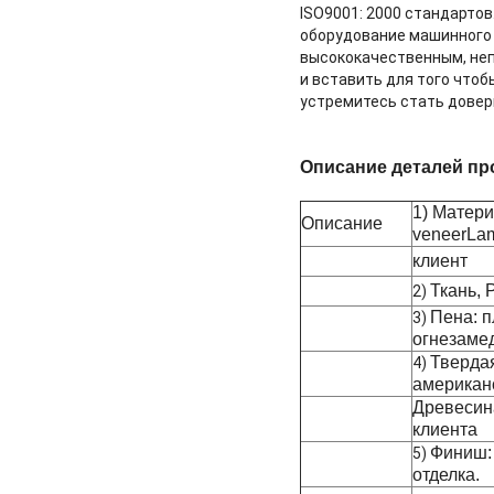
ISO9001: 2000 стандарто
оборудование машинного 
высококачественным, неп
и вставить для того чтоб
устремитесь стать довер
Описание деталей пр
1) Матер
Описание
veneerLam
клиент
Ткань, 
2)
Пена: п
3)
огнезаме
Твердая
4)
американ
Древесина
клиента
Финиш:
5)
отделка.