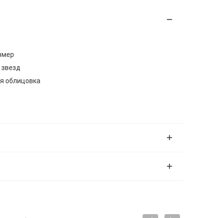
змер
 звезд
ая облицовка