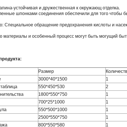
апина-устойчивая и дружественная к окружающ отделка.
епленные шпонками соединения обеспечили для того чтобы б
го: Специальное обращение предохранения кислоты и насе
ю материалы и особенный процесс могут быть могущий бы
продукта:
Размер
Количест
е
3000*40*1500
1
 таблица
550*450*530
2
нительства
1800*550*750
1
700*25*1000
1
ула
550*500*1000
1
2500*550*750
1
ажа
800*550*580
1