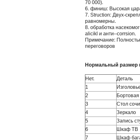
70 000).
6. финиш: Высокая цар
7. Struction: Двух-скр
равномерны.
8. обработка насекомо
alicikl и анти--corrsion.
Примечание: Полность
переговоров
Нормальный размер 
Нет.
Деталь
1
Изголовь
2
Бортовая
3
Стол сочи
4
Зеркало
5
Запись ст
6
Шкаф ТВ
7
Шкаф баг