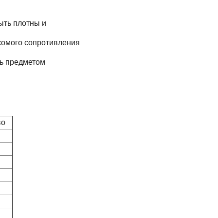
ыть плотны и
комого сопротивления
ть предметом
во