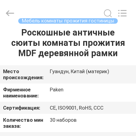
Foshan
Paken
Furniture
Co.,
Ltd..
Мебель комнаты прожития гостиницы
All
Rights
Reserved.
Роскошные античные
ДОМ
сюиты комнаты прожития
ПРОДУКТЫ
MDF деревянной рамки
О
Место
Гуандун, Китай (материк)
происхождения:
НАС
Фирменное
Paken
наименование:
ПУТЕШЕСТВИЕ
Сертификация:
CE, ISO9001, RoHS, CCC
ФАБРИКИ
Количество мин
30 наборов
заказа:
ПРОВЕРКА