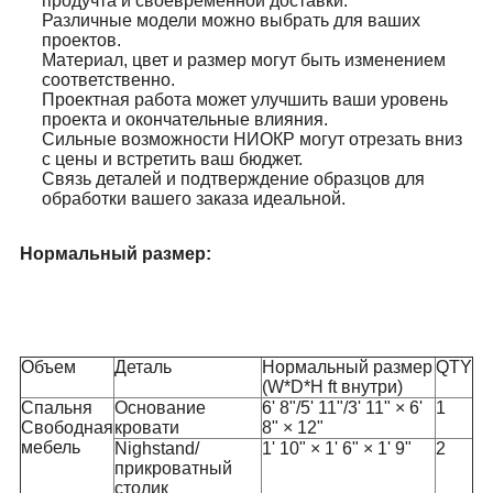
продучта и своевременной доставки.
Различные модели можно выбрать для ваших
проектов.
Материал, цвет и размер могут быть изменением
соответственно.
Проектная работа может улучшить ваши уровень
проекта и окончательные влияния.
Сильные возможности НИОКР могут отрезать вниз
с цены и встретить ваш бюджет.
Связь деталей и подтверждение образцов для
обработки вашего заказа идеальной.
Нормальный размер:
Объем
Деталь
Нормальный размер
QTY
(W*D*H ft внутри)
Спальня
Основание
6' 8"/5' 11"/3' 11" × 6'
1
Свободная
кровати
8" × 12"
мебель
Nighstand/
1' 10" × 1' 6" × 1' 9"
2
прикроватный
столик