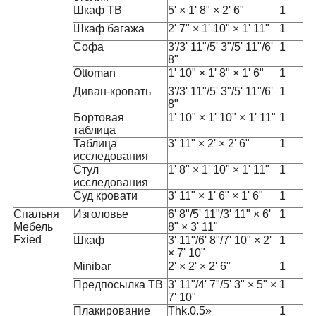
Шкаф ТВ
5' × 1' 8" × 2' 6"
1
Шкаф багажа
2' 7" × 1' 10" × 1' 11"
1
Софа
3'/3' 11"/5' 3"/5' 11"/6'
1
8"
Ottoman
1' 10" × 1' 8" × 1' 6"
1
Диван-кровать
3'/3' 11"/5' 3"/5' 11"/6'
1
8"
Бортовая
1' 10" × 1' 10" × 1' 11"
1
таблица
Таблица
3' 11" × 2' × 2' 6"
1
исследования
Стул
1' 8" × 1' 10" × 1' 11"
1
исследования
Суд кровати
3' 11" × 1' 6" × 1' 6"
1
Спальня
Изголовье
6' 8"/5' 11"/3' 11" × 6'
1
Мебель
8" × 3' 11"
Fxied
Шкаф
3' 11"/6' 8"/7' 10" × 2'
1
× 7' 10"
Minibar
2' × 2' × 2' 6"
1
Предпосылка ТВ
3' 11"/4' 7"/5' 3" × 5" ×
1
7' 10"
Плакирование
Thk.0.5»
1