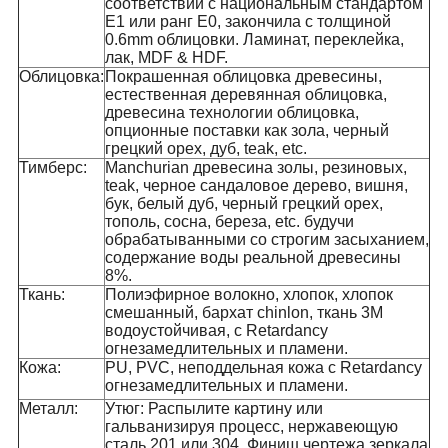
соответствии с национальным стандартом
E1 или ранг E0, закончила с толщиной
0.6mm облицовки. Ламинат, переклейка,
лак, MDF & HDF.
Облицовка:
Покрашенная облицовка древесины,
естественная деревянная облицовка,
древесина технологии облицовка,
опционные поставки как зола, черный
грецкий орех, дуб, teak, etc.
Тимберс:
Manchurian древесина золы, резиновых,
teak, черное сандаловое дерево, вишня,
бук, белый дуб, черный грецкий орех,
тополь, сосна, береза, etc. будучи
обрабатыванными со строгим засыханием,
содержание воды реальной древесины
8%.
Ткань:
Полиэфирное волокно, хлопок, хлопок
смешанный, бархат chinlon, ткань 3M
водоустойчивая, с Retardancy
огнезамедлительных и пламени.
Кожа:
PU, PVC, неподдельная кожа с Retardancy
огнезамедлительных и пламени.
Металл:
Утюг: Распылите картину или
гальванизируя процесс, нержавеющую
сталь 201 или 304. Финиш чертежа зеркала