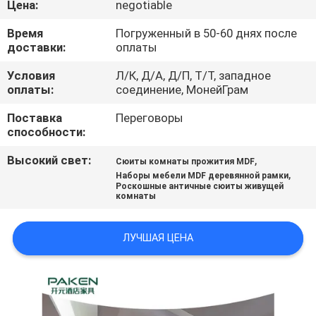
Цена:
negotiable
КАЧЕСТВА
Время
Погруженный в 50-60 днях после
доставки:
оплаты
СВЯЖИТЕСЬ
МЫ
Условия
Л/К, Д/А, Д/П, Т/Т, западное
оплаты:
соединение, МонейГрам
Поставка
Переговоры
СПРОСИТЕ
способности:
ЦИТАТУ
Высокий свет:
,
Сюиты комнаты прожития MDF
,
Наборы мебели MDF деревянной рамки
Роскошные античные сюиты живущей
КАРТА
комнаты
САЙТА
ЛУЧШАЯ ЦЕНА
PRIVACY
POLICY