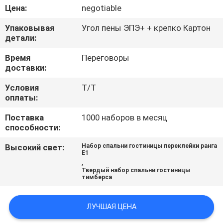
КАЧЕСТВА
Цена:
negotiable
Упаковывая
Угол пены ЭПЭ+ + крепко Картон
СВЯЖИТЕСЬ
детали:
МЫ
Время
Переговоры
доставки:
СПРОСИТЕ
Условия
Т/Т
оплаты:
ЦИТАТУ
Поставка
1000 наборов в месяц
способности:
КАРТА
Высокий свет:
Набор спальни гостиницы переклейки ранга
САЙТА
E1
,
Твердый набор спальни гостиницы
тимберса
PRIVACY
POLICY
ЛУЧШАЯ ЦЕНА