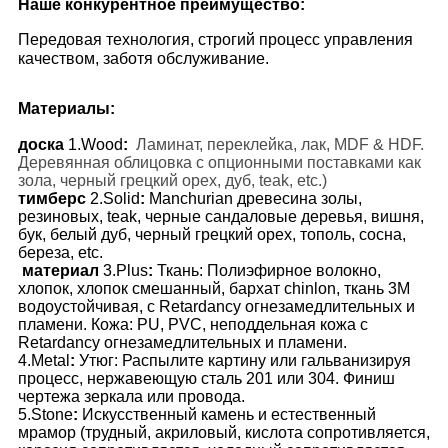
Наше конкурентное преимущество:
Передовая технология, строгий процесс управления
качеством, заботя обслуживание.
Материалы:
доска
1.Wood
:
Ламинат, переклейка, лак, MDF & HDF.
Деревянная облицовка с опционными поставками как
зола, черный грецкий орех, дуб, teak, etc.)
тимберс
2.Solid
:
Manchurian древесина золы,
резиновых, teak, черные сандаловые деревья, вишня,
бук, белый дуб, черный грецкий орех, тополь, сосна,
береза, etc.
материал
3.Plus
:
Ткань: Полиэфирное волокно,
хлопок, хлопок смешанный, бархат chinlon, ткань 3M
водоустойчивая, с Retardancy огнезамедлительных и
пламени. Кожа: PU, PVC, неподдельная кожа с
Retardancy огнезамедлительных и пламени.
4.Metal
:
Утюг: Распылите картину или гальванизируя
процесс, нержавеющую сталь 201 или 304. Финиш
чертежа зеркала или провода.
5.Stone
:
Искусственный камень и естественный
мрамор (трудный, акриловый, кислота сопротивляется,