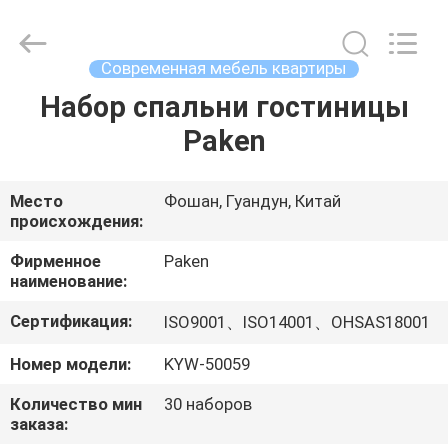
Foshan
Paken
Furniture
Co.,
Ltd..
Современная мебель квартиры
All
Rights
Reserved.
Набор спальни гостиницы
ДОМ
Paken
ПРОДУКТЫ
Место
Фошан, Гуандун, Китай
происхождения:
О
НАС
Фирменное
Paken
наименование:
Сертификация:
ISO9001、ISO14001、OHSAS18001
ПУТЕШЕСТВИЕ
ФАБРИКИ
Номер модели:
KYW-50059
Количество мин
30 наборов
ПРОВЕРКА
заказа: