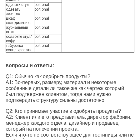
шлихты
одевать стул
opitional
одевать
opitional
зеркало
шкаф
opitional
холодильника
журнальный
opitional
стол
ослабьте стул/
opitional
софу
табуретка
opitional
конца кровати
вопросы и ответы:
Q1: Обычно как одобрить продукты?
A1: Во-первых, размеру, материал и некоторые
особенные детали ли такое же как чертеж который
был подтвержен клиентом, тогда нами нужно
подтвердить структуру сильны достаточно.
Q2: Кто принимает участие в одобрять продукты?
A2: Клиент или его представитель, директор фабрики,
менеджер каждого отдела, дизайнер и продавец
который на попечении проекта.
Если что-то не соответствующее для гостиницы или не