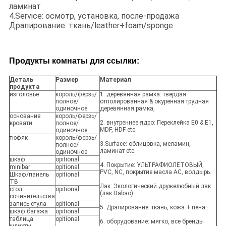
ламинат
4.Service: осмотр, установка, после-продажа
Драпирование: ткань/leather+foam/sponge
Продукты комнаты для ссылки:
Деталь
Размер
Материал
продукта
изголовье
король/ферзь/
1. деревянная рамка: твердая
полное/
отполированная & окуренная трудная
одиночное
деревянная рамка,
основание
король/ферзь/
2. внутреннее ядро: Переклейка E0 & E1,
кровати
полное/
MDF, HDF etc.
одиночное
тюфяк
король/ферзь/
3.Surface: облицовка, меламин,
полное/
ламинат etc.
одиночное
шкаф
opitional
4. Покрытие: УЛЬТРАФИОЛЕТОВЫЙ,
minibar
opitional
PVC, NC, покрытие масла AC, волдырь.
Шкаф/панель
opitional
ТВ
Лак: Экологический дружелюбный лак
стол
opitional
(лак Dabao)
сочинительства
запись стула
opitional
5. Драпирование: ткань, кожа + пена
шкаф багажа
opitional
таблица
opitional
6. оборудование: мягко, все бренды