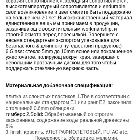
корозия сопротивляется, холодный сопротивляется,
высокотемпературный сопротивляется и endurable,
свои возникновение и цвет смогите быть поддержано
на больше
чем 20 лет.
Высококачественный материал
единственная вещь мы принимаем в продукции,
заканчивающ с восхитительным workmanship, и
строгий осмотр перед пересылкой. Завершите с
весьма стандартным экспортом упаковывая для
безопасного & длинного путешествия продуктов.)
6.Glass
:
стекло 5mm до 10mm ясное или покрашенное
ужесточатое, полирующ вокруг края, завершая с
небольшим прозрачным диском для того чтобы
поддержать стеклянную верхнюю часть.
Материальная добавочная спецификация:
плитка из слоистых пластиков 1.The в соответствии с
национальным стандартом E1 или ранг E2, закончила
с толщиной 0.6mm облицовки.
тимберс 2.Solid:
Обрабатываемый со строгим
засыханием, содержание воды реальной древесины
8%
3.Finish: красить, УЛЬТРАФИОЛЕТОВЫЙ, PU, AC etc.
Поверхность: облицовка, меламин,