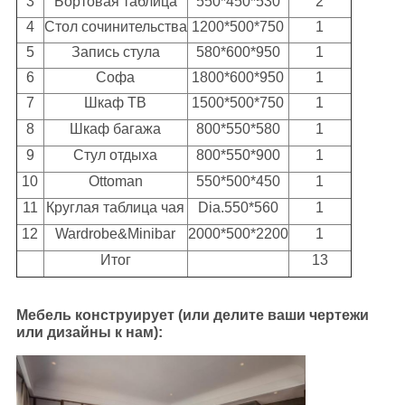
3
Бортовая таблица
550*450*530
2
4
Стол сочинительства
1200*500*750
1
5
Запись стула
580*600*950
1
6
Софа
1800*600*950
1
7
Шкаф ТВ
1500*500*750
1
8
Шкаф багажа
800*550*580
1
9
Стул отдыха
800*550*900
1
10
Ottoman
550*500*450
1
11
Круглая таблица чая
Dia.550*560
1
12
Wardrobe&Minibar
2000*500*2200
1
Итог
13
Мебель конструирует (или делите ваши чертежи
или дизайны к нам):