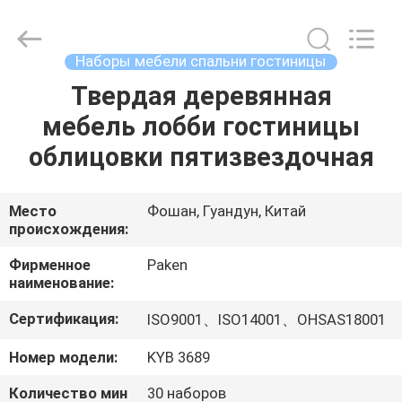
Foshan
Paken
Furniture
Co.,
Ltd..
Наборы мебели спальни гостиницы
All
Rights
Reserved.
Твердая деревянная
ДОМ
мебель лобби гостиницы
ПРОДУКТЫ
облицовки пятизвездочная
О
Место
Фошан, Гуандун, Китай
происхождения:
НАС
Фирменное
Paken
наименование:
ПУТЕШЕСТВИЕ
Сертификация:
ISO9001、ISO14001、OHSAS18001
ФАБРИКИ
Номер модели:
KYB 3689
ПРОВЕРКА
Количество мин
30 наборов