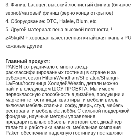
3.
Финиш Lacuqer: высокий лоснистый финиш (близкое
зерно)/матовый финиш (зерно конца открытое)
4. Оборудование: DTC, Hafele, Blum, etc.
5. Другой материал: пена высокой плотности, ³
≥45kg/M + хорошая качественная китайская ткань и PU
кожаные другие
Главный продукт:
PAKEN сотрудничало с много звезд-
расклассифицированных гостиниц в стране и за
рубежом, сезон Hilton/Wyndham/Sheraton/Shangri-
La/Four/гостиница Холидей/Westin, детали можно
найти в следующем ШОУ ПРОЕКТА; Мы имеем
первоклассную способность в дизайне, продукции и
маркетинге гостиницы, квартиры, и мебели виллы
включая мебель спальни, софу, дверь, стул, мебель
ресторана, и мебель etc лобби. С сильной поддержкой
фондами, научные методы управления,
предварительные объекты изготовителя, дизайнер
таланта и работники навыка, мебельная компания
Paken обеспечили надежную гостиницу поставляют