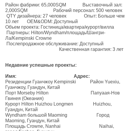
Район фабрики: 65,000SQM Выставочный зал:
2,000SQM Рабочий персонал: 500 человек
QTY дизайнера: 27 человек Опыт: Больше чем
10 лет OEM&ODM: Доступный
Объем проекта: Гостиница/квартира/курорт/вилла
Партнеры: Hilton/Wyndham/площадь/Шангри-
Ла/Kempinski Crowne
Послепродажное обслуживание: Доступный
Качественная гарантия: 3 лет
Недавние успешные проекты:
Имя: Адрес:
Резиденции Гуанчжоу Kempinski Район Yuexiu,
Гуанчжоу, Гуандун, Китай
Порт Morseby Hilton Папуаая-Нов
Гвинея (Океания)
Курорт Hilton Huizhou Longmen Huizhou,
Гуандун, Китай
Wyndham большой Maoming Город
Maoming, Гуандун, Китай
Площадь Crowne, Nanhai Naihai,