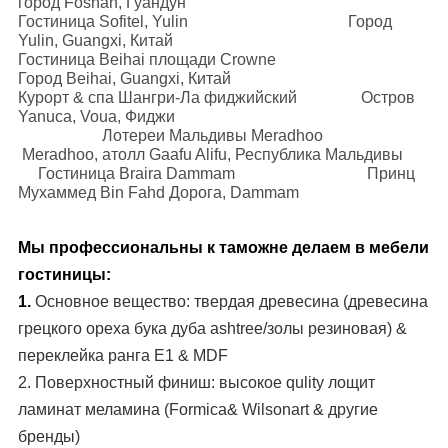
город Foshan, Гуандун
Гостиница Sofitel, Yulin Город
Yulin, Guangxi, Китай
Гостиница Beihai площади Crowne
Город Beihai, Guangxi, Китай
Курорт & спа Шангри-Ла фиджийский Остров
Yanuca, Voua, Фиджи
Лотереи Мальдивы Meradhoo
Meradhoo, атолл Gaafu Alifu, Республика Мальдивы
Гостиница Braira Dammam Принц
Мухаммед Bin Fahd Дорога, Dammam
Мы профессиональны к таможне делаем в мебели
гостиницы:
1.
Основное вещество: твердая древесина (древесина
грецкого ореха бука дуба ashtree/золы резиновая) &
переклейка ранга E1 & MDF
2.
Поверхностный
финиш:
высокое qulity лощит
ламинат меламина (Formica& Wilsonart & другие
бренды)