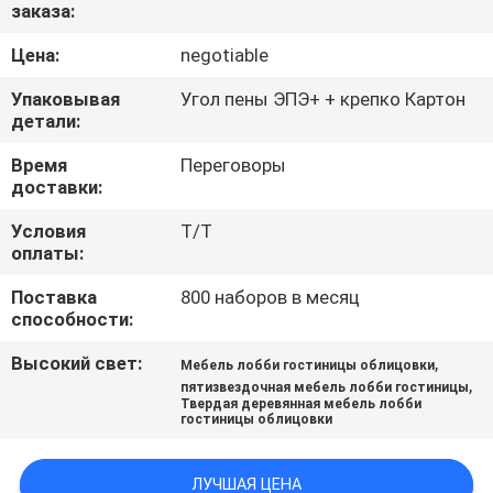
КАЧЕСТВА
заказа:
Цена:
negotiable
СВЯЖИТЕСЬ
Упаковывая
Угол пены ЭПЭ+ + крепко Картон
МЫ
детали:
Время
Переговоры
доставки:
СПРОСИТЕ
ЦИТАТУ
Условия
Т/Т
оплаты:
КАРТА
Поставка
800 наборов в месяц
способности:
САЙТА
Высокий свет:
,
Мебель лобби гостиницы облицовки
,
пятизвездочная мебель лобби гостиницы
PRIVACY
Твердая деревянная мебель лобби
гостиницы облицовки
POLICY
ЛУЧШАЯ ЦЕНА